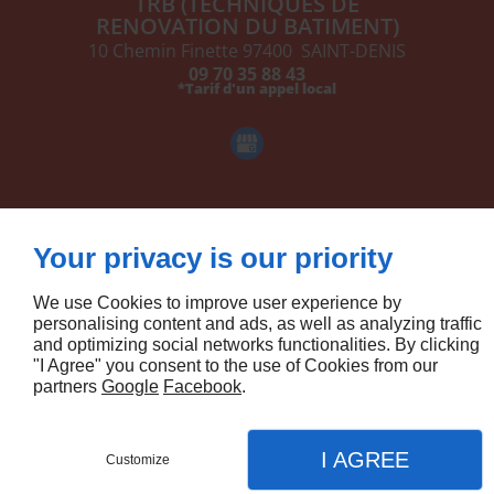
TRB (TECHNIQUES DE
RENOVATION DU BATIMENT)
10 Chemin Finette
97400
SAINT-DENIS
09 70 35 88 43
Your privacy is our priority
We use Cookies to improve user experience by
personalising content and ads, as well as analyzing traffic
Agence web
and optimizing social networks functionalities. By clicking
"I Agree" you consent to the use of Cookies from our
partners
Google
Facebook
.
I AGREE
Customize